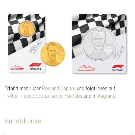
Erfahrt mehr über
Rosland Capital
, und folgt ihnen auf
Twitter
,
Facebook
,
LinkedIn
,
YouTube
und
Instagram
.
Kunstdrucke