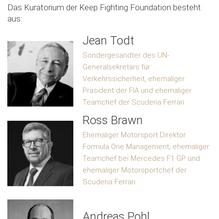
Das Kuratorium der Keep Fighting Foundation besteht
aus:
Jean Todt
Sondergesandter des UN-
Generalsekretärs für
Verkehrssicherheit, ehemaliger
Präsident der FIA und ehemaliger
Teamchef der Scuderia Ferrari
Ross Brawn
Ehemaliger Motorsport Direktor
Formula One Management, ehemaliger
Teamchef bei Mercedes F1 GP und
ehemaliger Motorsportchef der
Scuderia Ferrari.
Andreas Pohl